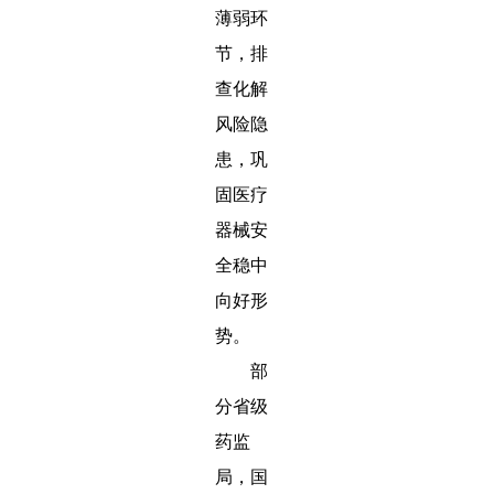
薄弱环
节，排
查化解
风险隐
患，巩
固医疗
器械安
全稳中
向好形
势。
部
分省级
药监
局，国